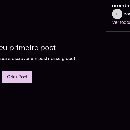
membr
leo
leonpitt
Ver todo
eu primeiro post
ssoa a escrever um post nesse grupo!
Criar Post