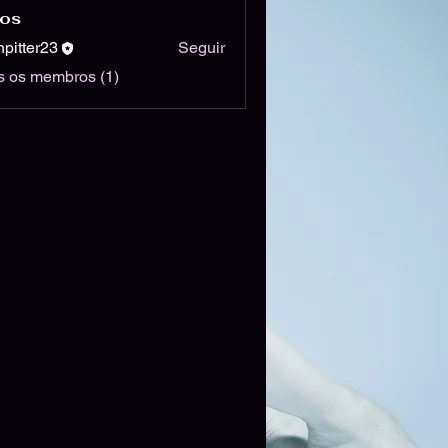
os
npitter23
Seguir
er23
s os membros (1)